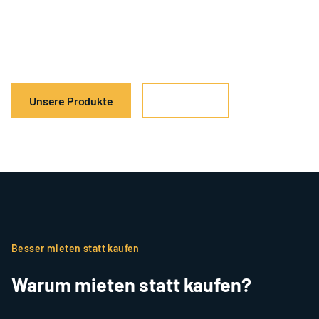
Spare Zeit, Platz und Geld mit unserem Angebot an
Sports
Mietartikeln. Miete günstig was Du brauchst, wenn
Du es brauchst.
Unsere Produkte
Mehr Infos
Besser mieten statt kaufen
Warum mieten statt kaufen?