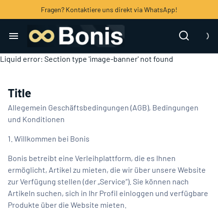
Fragen? Kontaktiere uns direkt via WhatsApp!
Home
Liquid error: Section type 'image-banner' not found
Kärcher Hochdruckreiniger
Hochdruckreiniger
Haushalt
Polsterreiniger
Title
Allegemein Geschäftsbedingungen (AGB), Bedingungen
IT
und Konditionen
1. Willkommen bei Bonis
Foto & Video
Bonis betreibt eine Verleihplattform, die es Ihnen
ermöglicht, Artikel zu mieten, die wir über unsere Website
Blog
zur Verfügung stellen (der „Service“). Sie können nach
Artikeln suchen, sich in Ihr Profil einloggen und verfügbare
Events
Produkte über die Website mieten.