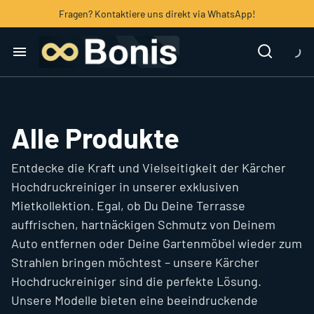
Fragen? Kontaktiere uns direkt via WhatsApp!
Home
Kärcher Hochdruckreiniger
Hochdruckreiniger
Haushalt
Polsterreiniger
Alle Produkte
IT
Entdecke die Kraft und Vielseitigkeit der Kärcher
Hochdruckreiniger in unserer exklusiven
Mietkollektion. Egal, ob Du Deine Terrasse
Foto & Video
auffrischen, hartnäckigen Schmutz von Deinem
Auto entfernen oder Deine Gartenmöbel wieder zum
Blog
Strahlen bringen möchtest – unsere Kärcher
Hochdruckreiniger sind die perfekte Lösung.
Events
Unsere Modelle bieten eine beeindruckende