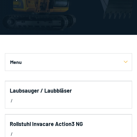
Menu
Kategorien
Kärcher Hochdruckreiniger
Hochdruckreiniger
Laubsauger / Laubbläser
Home
Polsterreiniger
/
Haushalt
IT
Rollstuhl Invacare Action3 NG
Foto & Video
/
Blog