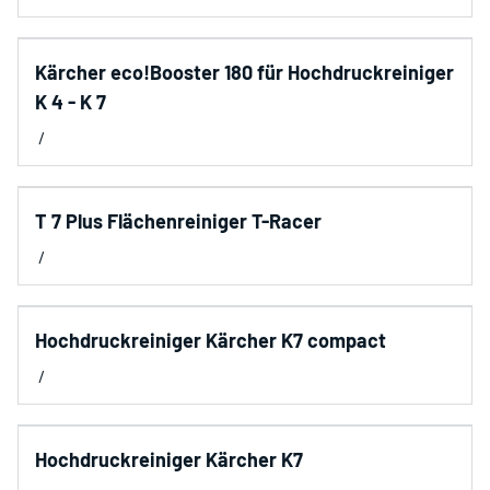
Events
Sports
Kärcher eco!Booster 180 für Hochdruckreiniger
K 4 - K 7
/
T 7 Plus Flächenreiniger T-Racer
/
Hochdruckreiniger Kärcher K7 compact
/
Hochdruckreiniger Kärcher K7